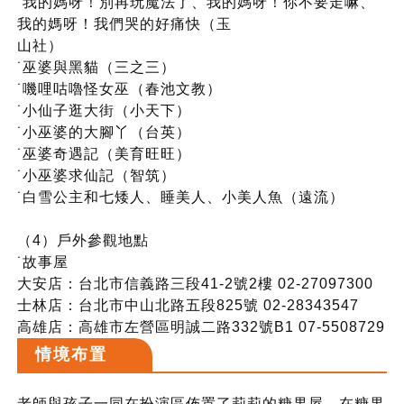
˙我的媽呀！別再玩魔法了、我的媽呀！你不要走嘛、
我的媽呀！我們哭的好痛快（玉
山社）
˙巫婆與黑貓（三之三）
˙嘰哩咕嚕怪女巫（春池文教）
˙小仙子逛大街（小天下）
˙小巫婆的大腳丫（台英）
˙巫婆奇遇記（美育旺旺）
˙小巫婆求仙記（智筑）
˙白雪公主和七矮人、睡美人、小美人魚（遠流）
（4）戶外參觀地點
˙故事屋
大安店：台北市信義路三段41-2號2樓 02-27097300
士林店：台北市中山北路五段825號 02-28343547
高雄店：高雄市左營區明誠二路332號B1 07-5508729
情境布置
老師與孩子一同在扮演區佈置了莉莉的糖果屋，在糖果