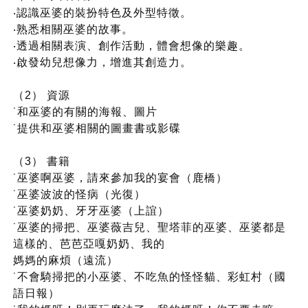
‧認識巫婆的裝扮特色及外型特徵。
‧熟悉相關巫婆的故事。
‧透過相關表演、創作活動，體會想像的樂趣。
‧啟發幼兒想像力，增進其創造力。
（2） 資源
˙和巫婆的有關的海報、圖片
˙提供和巫婆相關的圖畫書或影碟
（3） 書籍
˙巫婆啊巫婆，請來參加我的宴會（鹿橋）
˙巫婆波波的怪病（光復）
˙巫婆奶奶、牙牙巫婆（上誼）
˙巫婆的掃把、巫婆薇吉兒、聖塔菲的巫婆、巫婆都是
這樣的、芭芭亞嘎奶奶、我的
媽媽的麻煩（遠流）
˙不會騎掃把的小巫婆、不吃魚的怪怪貓、彩虹村（國
語日報）