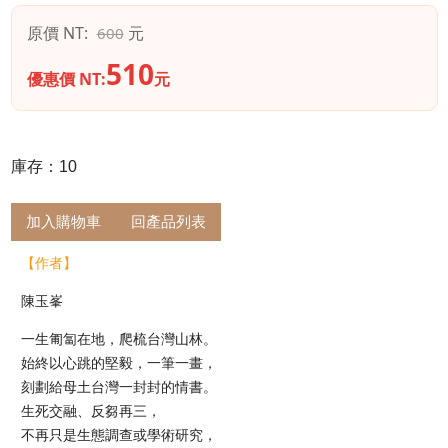
原價 NT:
元
600
510
優惠價 NT:
元
庫存：10
加入購物車
回產品列表
【作者】
陳玉峯
一生匍匐在地，爬梳台灣山林。
始終以心跳的堅毅，一筆一畫，
刻劃給母土台灣一封封的情書。
生死交融、反芻再三，
不再只是生態調查或學術研究，