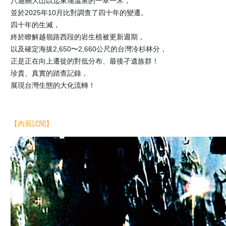
八通關大山以迄東埔溫泉的一草一木，
並於2025年10月比對調查了四十年的變遷。
四十年的生滅，
終於瞭解越嶺路西段的岩生植被更新週期，
以及確定海拔2,650〜2,660公尺的台灣冷杉林分，
正是正在向上遷徙的對低分布、最後孑遺族群！
珍貴、真實的踏查記錄，
展現台灣生態的大化流轉！
【內頁試閱】