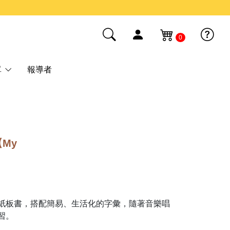
0
單
報導者
【My
紙板書，搭配簡易、生活化的字彙，隨著音樂唱
習。