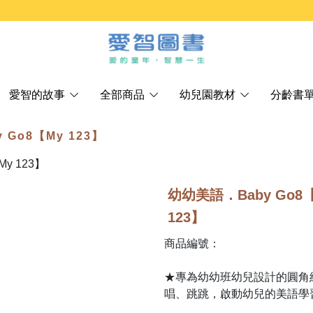
愛智的故事
全部商品
幼兒園教材
分齡書
 Go8【My 123】
幼幼美語．Baby Go8
123】
商品編號：
★專為幼幼班幼兒設計的圓角
唱、跳跳，啟動幼兒的美語學