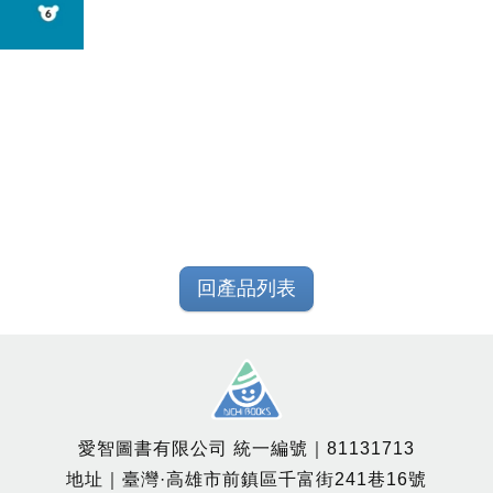
回產品列表
愛智圖書有限公司 統一編號｜81131713
地址｜臺灣·高雄市前鎮區千富街241巷16號