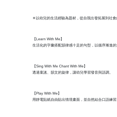
☀以幼兒的生活經驗為題材，從自我出發拓展到社會
【Learn With Me】
生活化的字彙搭配韻律感十足的句型，以循序漸進的
【Sing With Me Chant With Me】
透過童謠、韻文的旋律，讓幼兒學習發音與語調。
【Play With Me】
用靜電貼紙自由貼出情境畫面，並自然結合口語練習