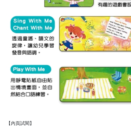
【內頁試閱】