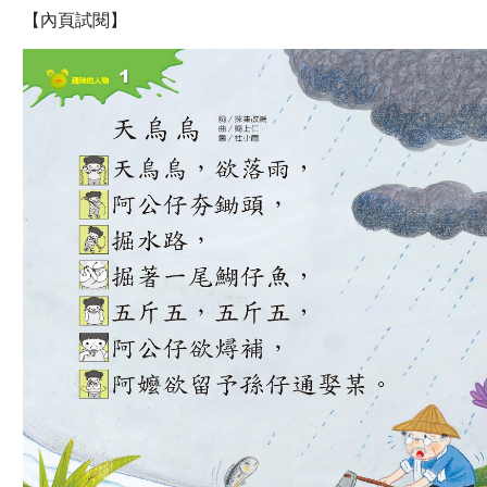
【內頁試閱】