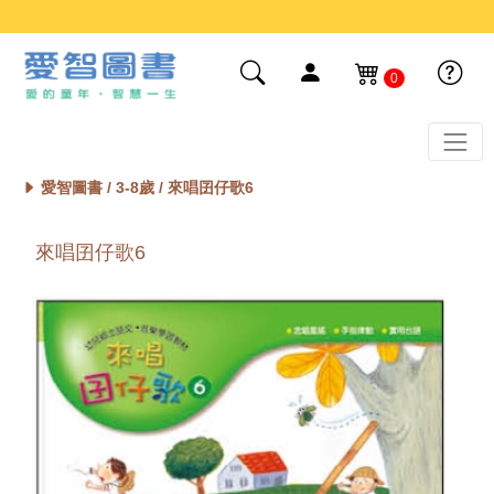
0
愛智圖書 /
3-8歲
/ 來唱囝仔歌6
來唱囝仔歌6