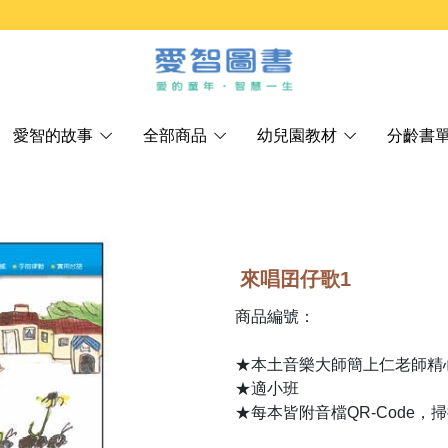
愛智的故事
全部商品
幼兒園教材
分齡書
來唱囝仔歌1
商品編號：
★本土音樂大師簡上仁老師精
★適小班
★每本皆附音檔QR-Code，