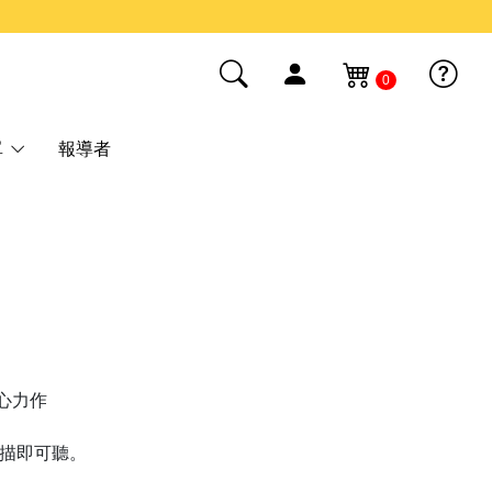
0
單
報導者
心力作
掃描即可聽。