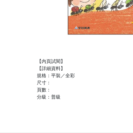
【內頁試閱】
【詳細資料】
規格：平裝／全彩
尺寸：
頁數：
分級：普級