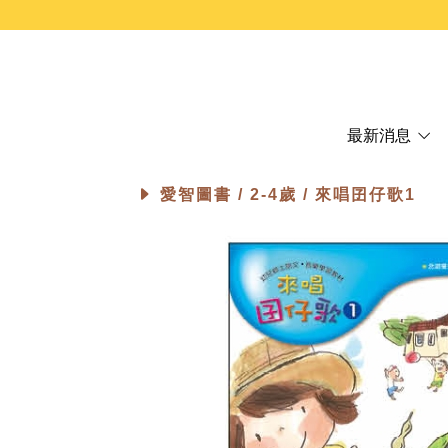
最新消息
愛智圖書 /
2-4歲
/ 來唱囝仔歌1