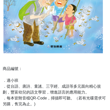
商品編號：
．適小班
．從台語、唐詩、童謠、三字經、成語等多元面向精心規
劃，豐富幼兒的語文學習，增進語言的應用能力。
．每本皆附音檔QR-Code，掃描即可聽。（若有光碟需求可
另購，售完為止。)