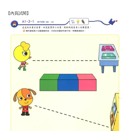
【內頁試閱】