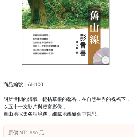
商品編號：AH100
明辨世間的濁氣，輕拈草根的馨香，在自然生界的祝福下，
以五十一支影片與豐富影像，
自由地採集各種境遇，細膩地醞釀個中哲思。
原價 NT:
元
680