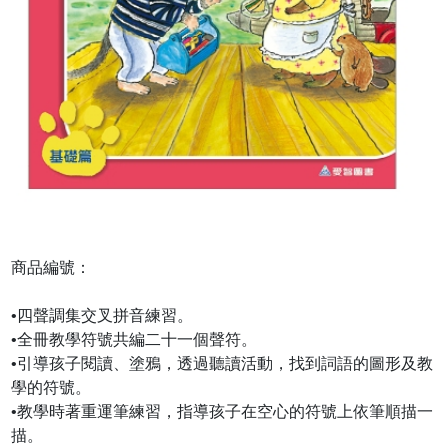
商品編號：
•四聲調集交叉拼音練習。
•全冊教學符號共編二十一個聲符。
•引導孩子閱讀、塗鴉，透過聽讀活動，找到詞語的圖形及教
學的符號。
•教學時著重運筆練習，指導孩子在空心的符號上依筆順描一
描。