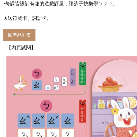
•每課皆設計有趣的遊戲評量，讓孩子快樂學ㄅㄆㄇ。
★送符號卡、詞語卡。
回產品列表
【內頁試閱】