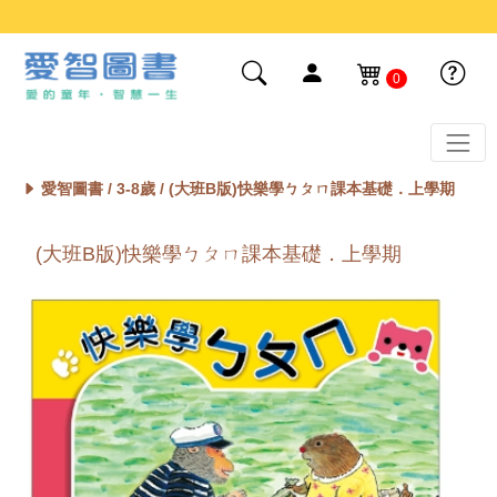
0
愛智圖書 /
3-8歲
/ (大班B版)快樂學ㄅㄆㄇ課本基礎．上學期
(大班B版)快樂學ㄅㄆㄇ課本基礎．上學期