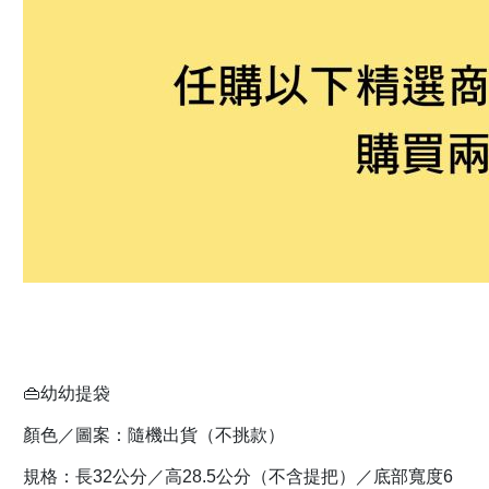
👜幼幼提袋
顏色／圖案：隨機出貨（不挑款）
規格：長32公分／高28.5公分（不含提把）／底部寬度6