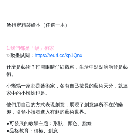
📚指定精裝繪本（任選一本）
1.我們都是「蜴」術家
✨動畫試閱：
https://reurl.cc/kp1Qnx
什麼是藝術？打開眼睛仔細觀察，生活中點點滴滴皆是藝
術。
小蜥蜴一家都是藝術家，各有自己擅長的藝術天分，就連
家中的小蜘蛛也是。
他們用自己的方式表現創意，展現了創意無所不在的樂
趣，引領小讀者進入有趣的藝術世界。
●可發展的教學主題：形狀、顏色、點線
●品格教育：積極、創意