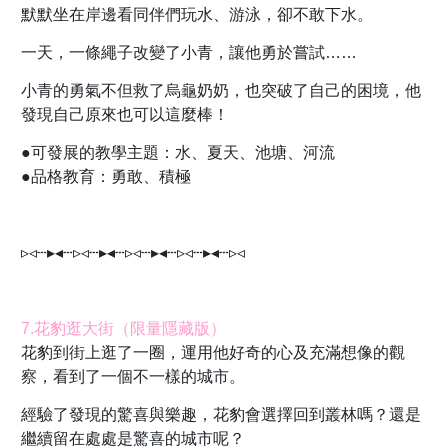
默默坐在岸邊看同伴們玩水、游泳，卻不敢下水。
一天，一條繩子改變了小青，讓他勇於嘗試……
小青的勇氣不但救了烏龜奶奶，也突破了自己的困境，他
發現自己原來也可以這麼棒！
●可發展的教學主題：水、夏天、池塘、河流
●品格教育：勇敢、積極
▹◃┄▸◂┄▹◃┄▸◂┄▹◃┄▸◂┄▹◃┄▸◂┄▹◃
7.花豹逛大街（限量隱藏版）
花豹到街上逛了一圈，運用他好奇的心及充滿想像的觀
察，看到了一個不一樣的城市。
經驗了發現的驚喜與樂趣，花豹會選擇回到叢林嗎？還是
繼續留在處處是驚喜的城市呢？