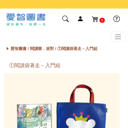
0
愛智圖書 /
閱讀樂．派對
/ ①閱讀袋著走－入門組
①閱讀袋著走－入門組