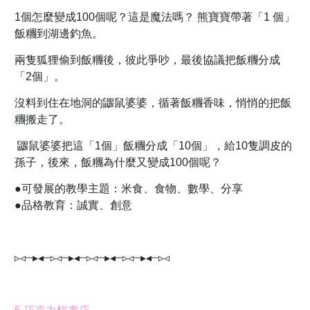
1個怎麼變成100個呢？這是魔法嗎？ 熊寶寶帶著「1 個」
飯糰到湖邊釣魚。
兩隻狐狸偷到飯糰後，彼此爭吵，最後協議把飯糰分成
「2個」。
沒料到住在地洞的鼴鼠婆婆，循著飯糰香味，悄悄的把飯
糰搬走了。
鼴鼠婆婆把這「1個」飯糰分成「10個」，給10隻調皮的
孫子，後來，飯糰為什麼又變成100個呢？
●可發展的教學主題：米食、食物、數學、分享
●品格教育：誠實、創意
▹◃┄▸◂┄▹◃┄▸◂┄▹◃┄▸◂┄▹◃┄▸◂┄▹◃