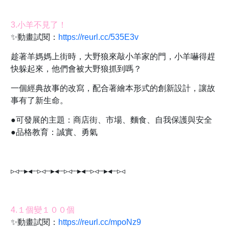
3.小羊不見了！
✨動畫試閱：
https://reurl.cc/535E3v
趁著羊媽媽上街時，大野狼來敲小羊家的門，小羊嚇得趕
快躲起來，他們會被大野狼抓到嗎？
一個經典故事的改寫，配合著繪本形式的創新設計，讓故
事有了新生命。
●可發展的主題：商店街、市場、麵食、自我保護與安全
●品格教育：誠實、勇氣
▹◃┄▸◂┄▹◃┄▸◂┄▹◃┄▸◂┄▹◃┄▸◂┄▹◃
4.１個變１００個
✨動畫試閱：
https://reurl.cc/mpoNz9