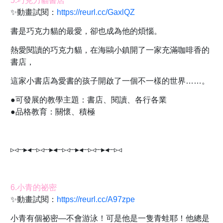
5.巧克力貓書店
✨動畫試閱：
https://reurl.cc/GaxlQZ
書是巧克力貓的最愛，卻也成為他的煩惱。
熱愛閱讀的巧克力貓，在海鷗小鎮開了一家充滿咖啡香的
書店，
這家小書店為愛書的孩子開啟了一個不一樣的世界……。
●可發展的教學主題：書店、閱讀、各行各業
●品格教育：關懷、積極
▹◃┄▸◂┄▹◃┄▸◂┄▹◃┄▸◂┄▹◃┄▸◂┄▹◃
6.小青的祕密
✨動畫試閱：
https://reurl.cc/A97zpe
小青有個祕密—不會游泳！可是他是一隻青蛙耶！他總是