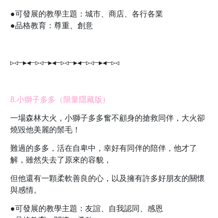
●可發展的教學主題：城市、商店、各行各業
●品格教育：尊重、創意
▹◃┄▸◂┄▹◃┄▸◂┄▹◃┄▸◂┄▹◃┄▸◂┄▹◃
8.小獅子多多（限量隱藏版）
一場森林大火，小獅子多多奮不顧身的搶救同伴，大火卻
燒毀他美麗的鬃毛！
難過的多多，活在自卑中，幸好有同伴的陪伴，他才了
解，雖然失去了原來的容貌，
但他還有一顆柔軟善良的心，以及擁有許多好朋友的關懷
與感情。
●可發展的教學主題：友誼、自我認同、感恩