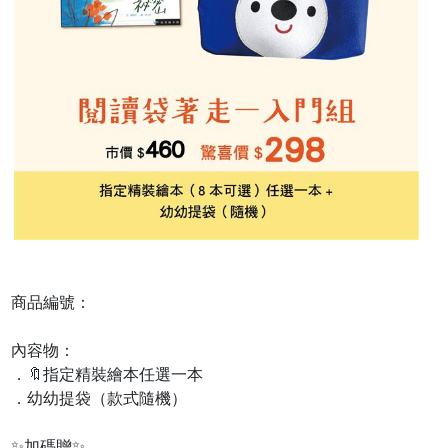
商品編號：
內容物：
．🔖指定精裝繪本任選一本
．幼幼提袋（款式隨機）
✨加碼贈✨