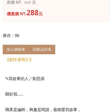
原價 NT:
元
320
288
優惠價 NT:
元
庫存：98
加入購物車
回產品列表
【創作者簡介】
✎
寫故事的人／劉思源
關於我......
職業是編輯，興趣是閱讀，最鍾愛寫故事，