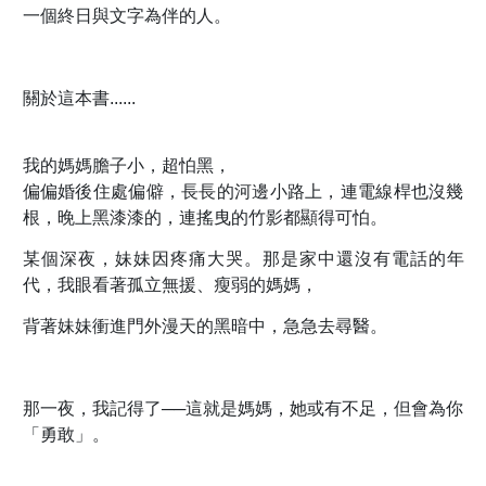
一個終日與文字為伴的人。
關於這本書......
我的媽媽膽子小，超怕黑，
偏偏婚後住處偏僻，長長的河邊小路上，連電線桿也沒幾
根，晚上黑漆漆的，連搖曳的竹影都顯得可怕。
某個深夜，妹妹因疼痛大哭。那是家中還沒有電話的年
代，我眼看著孤立無援、瘦弱的媽媽，
背著妹妹衝進門外漫天的黑暗中，急急去尋醫。
那一夜，我記得了──這就是媽媽，她或有不足，但會為你
「勇敢」。