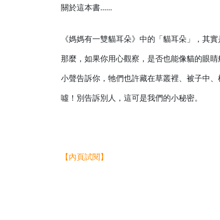
關於這本書......
《媽媽有一雙貓耳朵》中的「貓耳朵」，其實
那麼，如果你用心觀察，是否也能像貓的眼睛
小聲告訴你，牠們也許藏在草叢裡、被子中、櫃子
噓！別告訴別人，這可是我們的小秘密。
【內頁試閱】