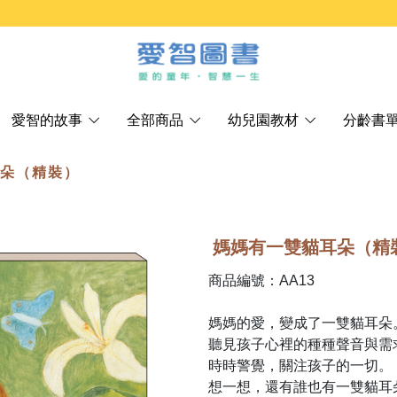
愛智的故事
全部商品
幼兒園教材
分齡書
耳朵（精裝）
媽媽有一雙貓耳朵（精
商品編號：AA13
媽媽的愛，變成了一雙貓耳朵
聽見孩子心裡的種種聲音與需
時時警覺，關注孩子的一切。
想一想，還有誰也有一雙貓耳