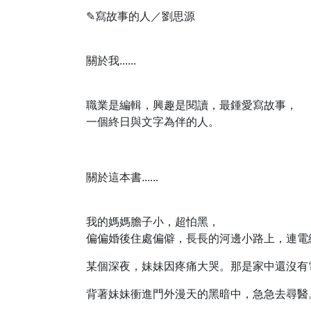
✎
寫故事的人／劉思源
關於我......
職業是編輯，興趣是閱讀，最鍾愛寫故事，
一個終日與文字為伴的人。
關於這本書......
我的媽媽膽子小，超怕黑，
偏偏婚後住處偏僻，長長的河邊小路上，連電
某個深夜，妹妹因疼痛大哭。那是家中還沒有
背著妹妹衝進門外漫天的黑暗中，急急去尋醫