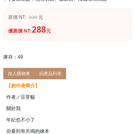
原價 NT:
元
320
288
優惠價 NT:
元
庫存：49
加入購物車
回產品列表
【創作者簡介】
作者／豆芽貓
關於我
年紀也不小了
但看到有共鳴的繪本