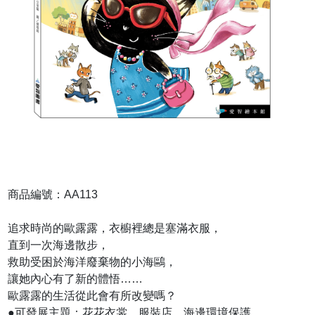
商品編號：AA113
追求時尚的歐露露，衣櫥裡總是塞滿衣服，
直到一次海邊散步，
救助受困於海洋廢棄物的小海鷗，
讓她內心有了新的體悟……
歐露露的生活從此會有所改變嗎？
●可發展主題：花花衣裳、服裝店、海邊環境保護