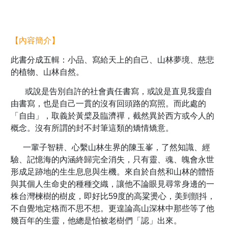
【內容簡介】
此書分成五輯：小品、寫給天上的自己、山林夢境、慈悲
的植物、山林自然。
或說是告別自許的社會責任書寫，或說是直見我靈自
由書寫，也是自己一貫的沒有回頭路的寫照。而此處的
「自由」，取義於黃檗及臨濟禪，截然異於西方或今人的
概念。沒有所謂的封不封筆這類的矯情矯意。
一輩子智耕、心繫山林生界的陳玉峯，了然知識、經
驗、記憶海的內涵終歸完全消失，只有靈、魂、魄會永世
形成足跡地的生生息息與生機。來自於自然和山林的體悟
與其個人生命史的種種交織，讓他不論眼見尋常身邊的一
株台灣楝樹的樹皮，即好比59度的高粱燙心，美到顫抖，
不自覺地定格而不思不想。更遑論高山深林中那些等了他
幾百年的生靈，他總是怕被老樹們「認」出來。