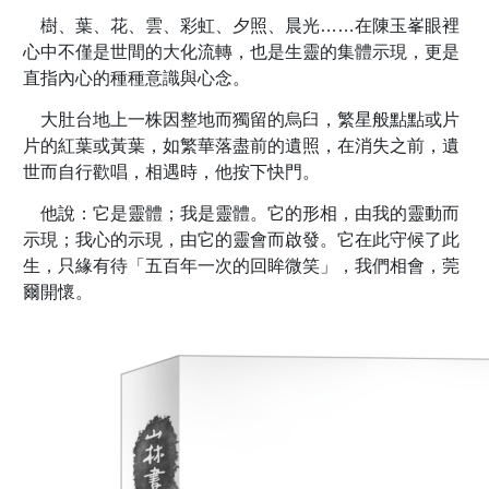
樹、葉、花、雲、彩虹、夕照、晨光……在陳玉峯眼裡
心中不僅是世間的大化流轉，也是生靈的集體示現，更是
直指內心的種種意識與心念。
大肚台地上一株因整地而獨留的烏臼，繁星般點點或片
片的紅葉或黃葉，如繁華落盡前的遺照，在消失之前，遺
世而自行歡唱，相遇時，他按下快門。
他說：它是靈體；我是靈體。它的形相，由我的靈動而
示現；我心的示現，由它的靈會而啟發。它在此守候了此
生，只緣有待「五百年一次的回眸微笑」，我們相會，莞
爾開懷。