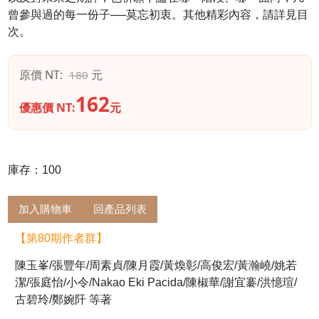
曾參與過的每一份子──莫忘初衷。其他精彩內容，請詳見目
次。
原價 NT:
元
180
162
優惠價 NT:
元
庫存：100
加入購物車
回產品列表
【第80期作者群】
陳玉峯/張豐年/周素貞/陳月霞/黃煥彰/高俊宏/黃瀚嶢/姚若
潔/張庭怡/小令/Nakao Eki Pacida/陳椒華/謝宜褰/洪憶瑄/
古碧玲/鄭婉阡 等著