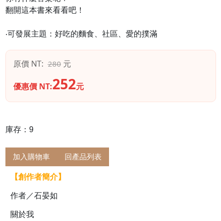
翻開這本書來看看吧！
‧可發展主題：好吃的麵食、社區、愛的撲滿
原價 NT:
元
280
252
優惠價 NT:
元
庫存：9
加入購物車
回產品列表
【創作者簡介】
作者／石晏如
關於我