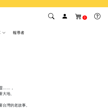
0
單
報導者
靈……，
著大地、
著台灣的老故事。