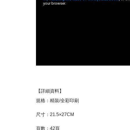
【詳細資料】
規格：精裝/全彩印刷

尺寸：21.5×27CM 

頁數：42頁
