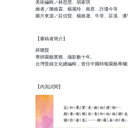
美術編輯／林思慧、胡家琪
繪者／陳維霖、楊麗玲、南君、許瓊今等
圖片來源／莊信賢、楊維晟、牛哥、莊溪、潘
【審稿者簡介】
薛聰賢
專研園藝實務、攝影數十年。
台灣普綠文化總編輯，曾任中國時報園藝專欄
【內頁試閱】