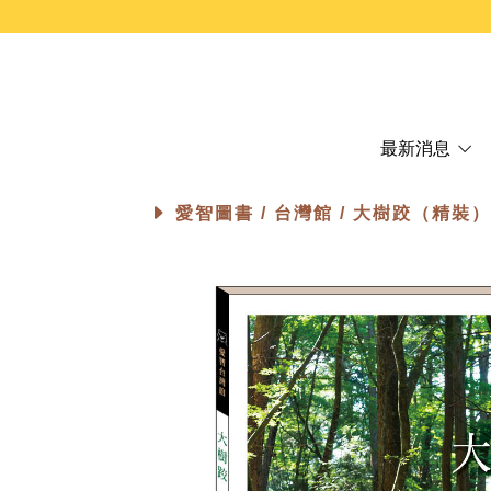
最新消息
愛智圖書 /
台灣館
/ 大樹跤（精裝