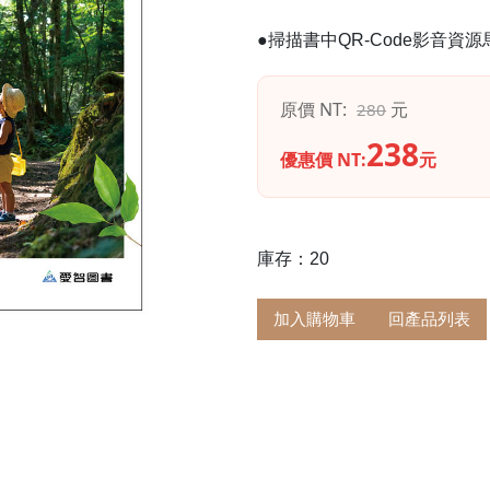
●掃描書中QR-Code影音資
原價 NT:
元
280
238
優惠價 NT:
元
庫存：20
加入購物車
回產品列表