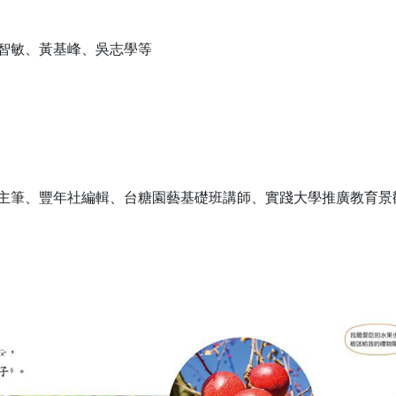
智敏、黃基峰、吳志學等
主筆、豐年社編輯、台糖園藝基礎班講師、實踐大學推廣教育景