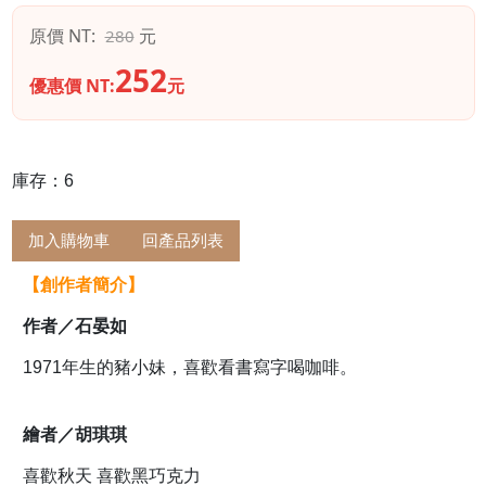
原價 NT:
元
280
252
優惠價 NT:
元
庫存：6
加入購物車
回產品列表
【創作者簡介】
作者／石晏如
1971年生的豬小妹，喜歡看書寫字喝咖啡。
繪者／胡琪琪
喜歡秋天 喜歡黑巧克力