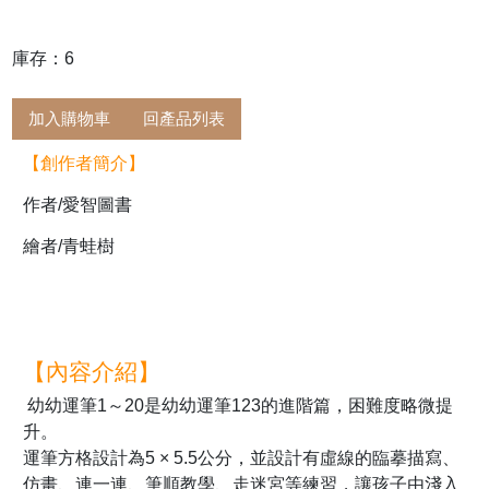
庫存：6
加入購物車
回產品列表
【創作者簡介】
作者/愛智圖書
繪者/青蛙樹
【內容介紹】
幼幼運筆1～20是幼幼運筆123的進階篇，困難度略微提
升。
運筆方格設計為5 × 5.5公分，並設計有虛線的臨摹描寫、
仿畫、連一連、筆順教學、走迷宮等練習，讓孩子由淺入