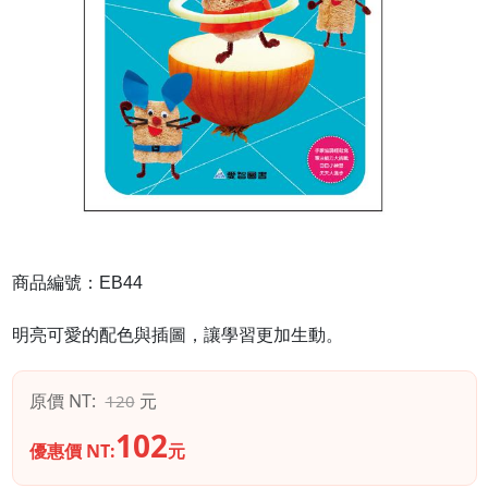
商品編號：EB44
明亮可愛的配色與插圖，讓學習更加生動。
原價 NT:
元
120
102
優惠價 NT:
元