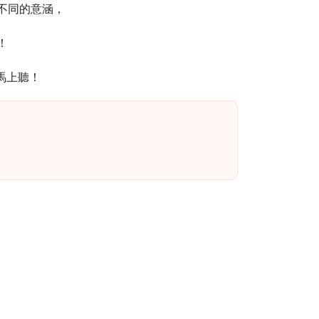
不同的意涵，
！
源馬上聽！