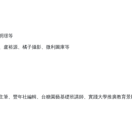
明璟等
、盧裕源、橘子攝影、微利圖庫等
主筆、豐年社編輯、台糖園藝基礎班講師、實踐大學推廣教育景