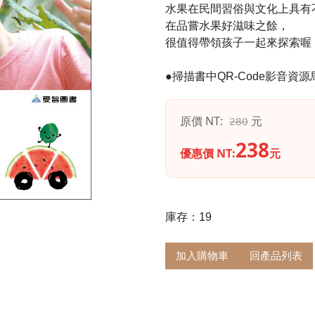
水果在民間習俗與文化上具有
在品嘗水果好滋味之餘，
很值得帶領孩子一起來探索喔
●掃描書中QR-Code影音資
原價 NT:
元
280
238
優惠價 NT:
元
庫存：19
加入購物車
回產品列表