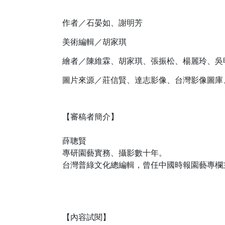
作者／石晏如、謝明芳
美術編輯／胡家琪
繪者／陳維霖、胡家琪、張振松、楊麗玲、吳
圖片來源／莊信賢、達志影像、台灣影像圖庫
【審稿者簡介】
薛聰賢
專研園藝實務、攝影數十年。
台灣普綠文化總編輯，曾任中國時報園藝專欄
【內容試閱】