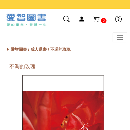
0
愛智圖書 /
成人選書
/ 不凋的玫瑰
不凋的玫瑰