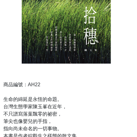
商品編號：AH22
生命的綿延是永恆的命題。
台灣生態學家陳玉峯在近年，
不只譜寫落葉飄零的祕密，
筆尖也像嬰兒的手指，
指向尚未命名的一切事物。
本書是作者綜觀生之樣態的散文集，