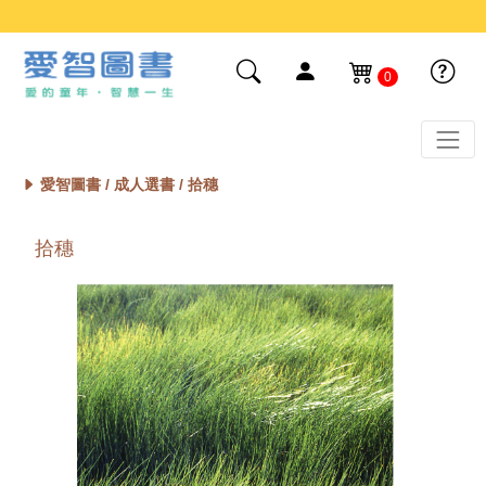
0
愛智圖書 /
成人選書
/ 拾穗
拾穗