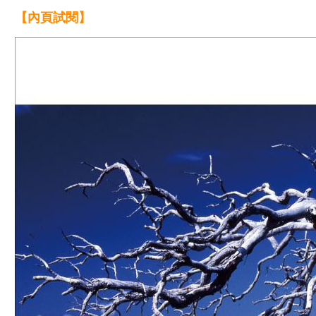
【內頁試閱】