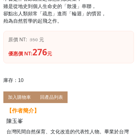
雖是從地史到個人生命史的「散漫」串聯，
卻點出人類頻常「疏忽」進而「輪迴」的慣習，
殆為自然哲學的起飛之作。
原價 NT:
元
350
276
優惠價 NT:
元
庫存：10
加入購物車
回產品列表
【作者簡介】
陳玉峯
台灣民間自然保育、文化改造的代表性人物。畢業於台灣