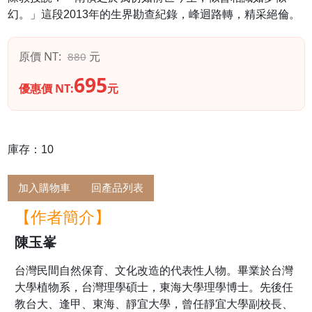
幻。」這段2013年的生界勘查紀錄，峰迴路轉，精采絕倫。
原價 NT:
元
880
695
優惠價 NT:
元
庫存：10
加入購物車
回產品列表
【作者簡介】
陳玉峯
台灣民間自然保育、文化改造的代表性人物。畢業於台灣
大學植物系，台灣理學碩士，東海大學理學博士。先後任
教台大、逢甲、東海、靜宜大學，曾任靜宜大學副校長、