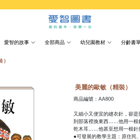
愛智的故事
全部商品
幼兒園教材
分齡書
裝）
美麗的歐敏（精裝）
商品編號：AA800
又細小又便宜的縫衣針，卻是
到部落裡換東西……他用一根
乾木耳……他甚至想用一根針
●可發展的教學主題：原住民