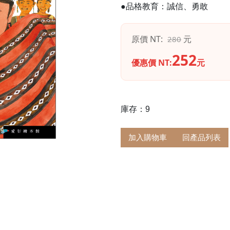
●品格教育：誠信、勇敢
原價 NT:
元
280
252
優惠價 NT:
元
庫存：9
加入購物車
回產品列表