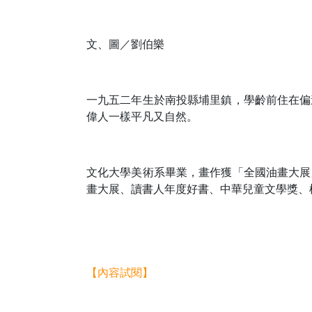
文、圖／劉伯樂
一九五二年生於南投縣埔里鎮，學齡前住在偏
偉人一樣平凡又自然。
文化大學美術系畢業，畫作獲「全國油畫大展
畫大展、讀書人年度好書、中華兒童文學獎、
【內容試閱】