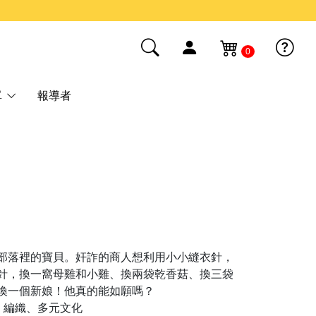
0
單
報導者
部落裡的寶貝。奸詐的商人想利用小小縫衣針，
針，換一窩母雞和小雞、換兩袋乾香菇、換三袋
換一個新娘！他真的能如願嗎？
、編織、多元文化