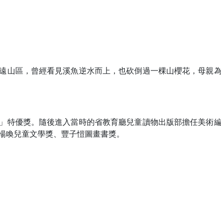
遠山區，曾經看見溪魚逆水而上，也砍倒過一棵山櫻花，母親
」特優獎。隨後進入當時的省教育廳兒童讀物出版部擔任美術
楊喚兒童文學獎、豐子愷圖畫書獎。