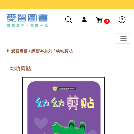
0
愛智圖書 /
練習本系列
/ 幼幼剪貼
幼幼剪貼