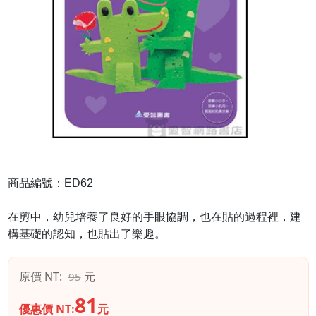
商品編號：ED62
在剪中，幼兒培養了良好的手眼協調，也在貼的過程裡，建
構基礎的認知，也貼出了樂趣。
原價 NT:
元
95
81
優惠價 NT:
元