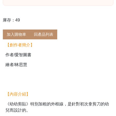
庫存：49
加入購物車
回產品列表
【創作者簡介】
作者/愛智圖書
繪者/林思慧
【內容介紹】
《幼幼剪貼》特別加粗的外框線，是針對初次拿剪刀的幼
兒而設計的。