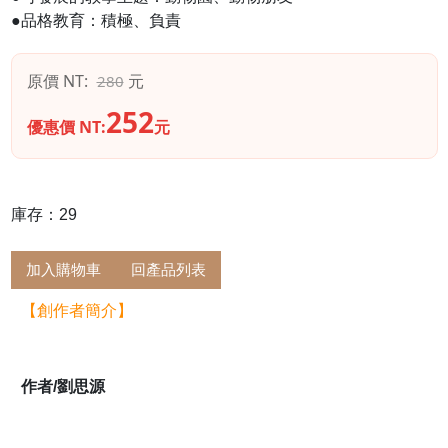
●品格教育：積極、負責
原價 NT:
元
280
252
優惠價 NT:
元
庫存：29
加入購物車
回產品列表
【創作者簡介】
作者/劉思源