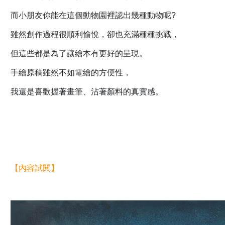
而小朋友你能在這個動物園裡認出幾種動物呢?
雖然創作過程很順利愉悅，卻也充滿種種挑戰，
但這些都是為了讓繪本有更好的呈現。
手繪原稿雖然不如電繪的方便性，
我還是喜歡握著畫筆、沾著顏料的真實感。
【內容試閱】