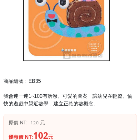
商品編號：EB35
我會連一連1~100有活潑、可愛的圖案，讓幼兒在輕鬆、愉
快的遊戲中親近數學，建立正確的數概念。
原價 NT:
元
120
102
優惠價 NT:
元