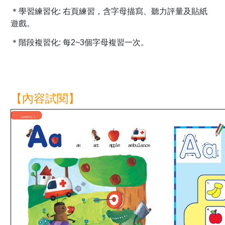
＊學習練習化: 右頁練習，含字母描寫、聽力評量及貼紙
遊戲。
＊階段複習化: 每2~3個字母複習一次。
【內容試閱】