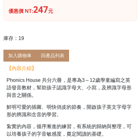
247
優惠價 NT:
元
庫存：19
加入購物車
回產品列表
【內容介紹】
Phonics House 共分六冊，是專為3～12歲學童編寫之英
語發音教材，幫助孩子認識字母大、小寫，及辨識字母形
與音之關係。
鮮明可愛的插圖、明快俏皮的節奏，開啟孩子英文字母字
形的辨識和念音的學習。
紮實的內容，循序漸進的練習，有系統的歸納與整理，可
以培養孩子的字音敏感度，奠定閱讀的基礎。