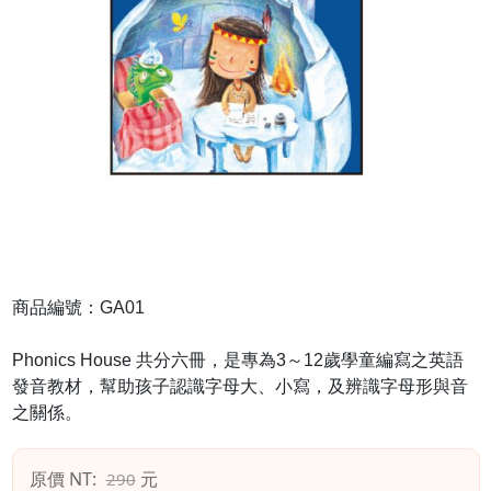
商品編號：GA01
Phonics House 共分六冊，是專為3～12歲學童編寫之英語
發音教材，幫助孩子認識字母大、小寫，及辨識字母形與音
之關係。
原價 NT:
元
290