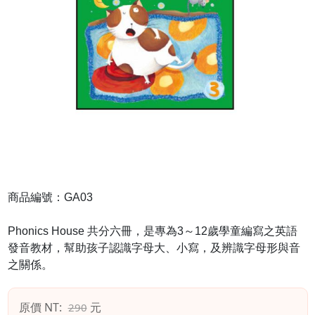
商品編號：GA03
Phonics House 共分六冊，是專為3～12歲學童編寫之英語
發音教材，幫助孩子認識字母大、小寫，及辨識字母形與音
之關係。
原價 NT:
元
290